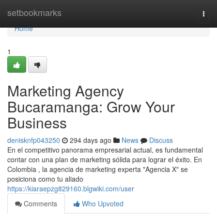
Home
setbookmarks
Togg
navi
Home
1
Marketing Agency
Bucaramanga: Grow Your
Business
denisknfp043250
294 days ago
News
Discuss
En el competitivo panorama empresarial actual, es fundamental
contar con una plan de marketing sólida para lograr el éxito. En
Colombia , la agencia de marketing experta "Agencia X" se
posiciona como tu aliado
https://kiaraepzg829160.blgwiki.com/user
Comments
Who Upvoted