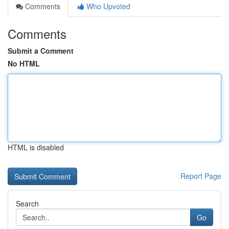
Comments
Who Upvoted
Comments
Submit a Comment
No HTML
HTML is disabled
Report Page
Search
Go