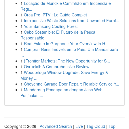
1
Locação de Munck e Caminhão em Inocência e
Regi...
1
Orca Pro IPTV : Le Guide Complet
1
Inexpensive Waste Solutions from Unwanted Furni...
1
Your Samsung Cooling Fixes:
1
Cebo Sostenible: El Futuro de la Pesca
Responsable
1
Real Estate in Gurgaon : Your Overview to H...
1
Comprar Bens Imóveis em o País: Um Manual para
...
1
{Frontier Markets: The New Opportunity for S...
1
Ovruxtali: A Comprehensive Review
1
Woodbridge Window Upgrade: Save Energy &
Money ...
1
Cheyenne Garage Door Repair: Reliable Service Y...
1
Mendorong Pendapatan dengan Jasa Web
Penjualan ...
Copyright © 2026 |
Advanced Search
|
Live
|
Tag Cloud
|
Top