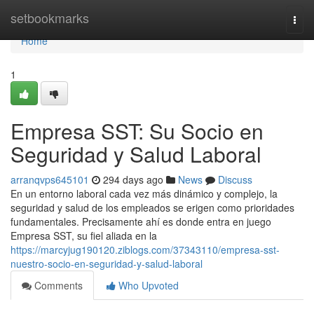
Home
setbookmarks
Togg
navi
Home
1
Empresa SST: Su Socio en
Seguridad y Salud Laboral
arranqvps645101
294 days ago
News
Discuss
En un entorno laboral cada vez más dinámico y complejo, la
seguridad y salud de los empleados se erigen como prioridades
fundamentales. Precisamente ahí es donde entra en juego
Empresa SST, su fiel aliada en la
https://marcyjug190120.ziblogs.com/37343110/empresa-sst-
nuestro-socio-en-seguridad-y-salud-laboral
Comments
Who Upvoted