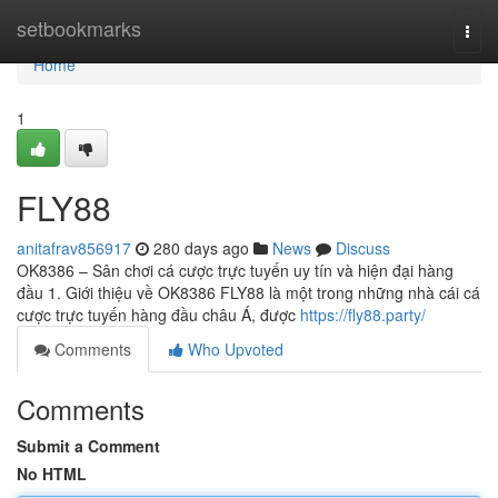
Home
setbookmarks
Togg
navi
Home
1
FLY88
anitafrav856917
280 days ago
News
Discuss
OK8386 – Sân chơi cá cược trực tuyến uy tín và hiện đại hàng
đầu 1. Giới thiệu về OK8386 FLY88 là một trong những nhà cái cá
cược trực tuyến hàng đầu châu Á, được
https://fly88.party/
Comments
Who Upvoted
Comments
Submit a Comment
No HTML