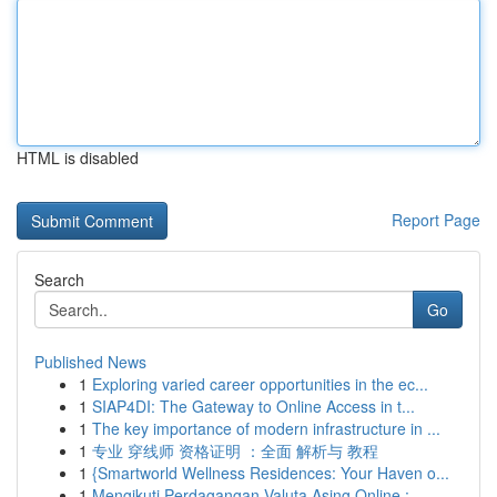
HTML is disabled
Report Page
Search
Go
Published News
1
Exploring varied career opportunities in the ec...
1
SIAP4DI: The Gateway to Online Access in t...
1
The key importance of modern infrastructure in ...
1
专业 穿线师 资格证明 ：全面 解析与 教程
1
{Smartworld Wellness Residences: Your Haven o...
1
Mengikuti Perdagangan Valuta Asing Online :...