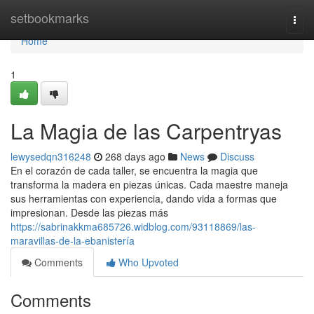
Home
setbookmarks
Togg
navi
Home
1
La Magia de las Carpentryas
lewysedqn316248
268 days ago
News
Discuss
En el corazón de cada taller, se encuentra la magia que
transforma la madera en piezas únicas. Cada maestre maneja
sus herramientas con experiencia, dando vida a formas que
impresionan. Desde las piezas más
https://sabrinakkma685726.widblog.com/93118869/las-
maravillas-de-la-ebanistería
Comments
Who Upvoted
Comments