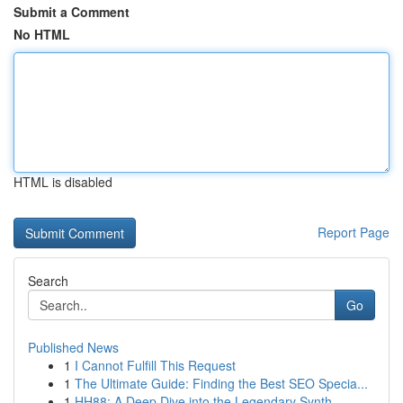
Submit a Comment
No HTML
HTML is disabled
Report Page
Search
Go
Published News
1
I Cannot Fulfill This Request
1
The Ultimate Guide: Finding the Best SEO Specia...
1
HH88: A Deep Dive into the Legendary Synth