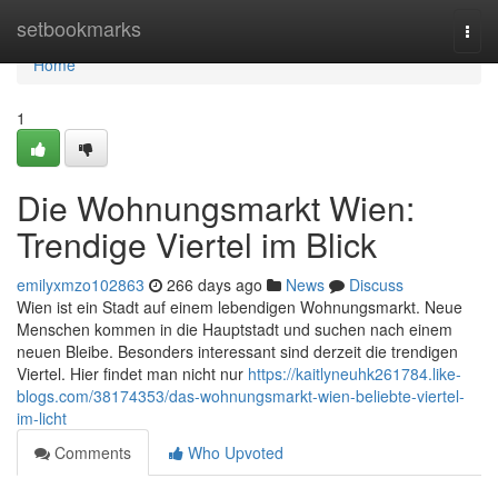
Home
setbookmarks
Togg
navi
Home
1
Die Wohnungsmarkt Wien:
Trendige Viertel im Blick
emilyxmzo102863
266 days ago
News
Discuss
Wien ist ein Stadt auf einem lebendigen Wohnungsmarkt. Neue
Menschen kommen in die Hauptstadt und suchen nach einem
neuen Bleibe. Besonders interessant sind derzeit die trendigen
Viertel. Hier findet man nicht nur
https://kaitlyneuhk261784.like-
blogs.com/38174353/das-wohnungsmarkt-wien-beliebte-viertel-
im-licht
Comments
Who Upvoted