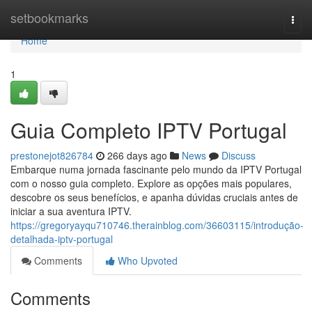
Home
setbookmarks
Togg
navi
Home
1
Guia Completo IPTV Portugal
prestonejot826784
266 days ago
News
Discuss
Embarque numa jornada fascinante pelo mundo da IPTV Portugal
com o nosso guia completo. Explore as opções mais populares,
descobre os seus benefícios, e apanha dúvidas cruciais antes de
iniciar a sua aventura IPTV.
https://gregoryayqu710746.therainblog.com/36603115/introdução-
detalhada-iptv-portugal
Comments
Who Upvoted
Comments