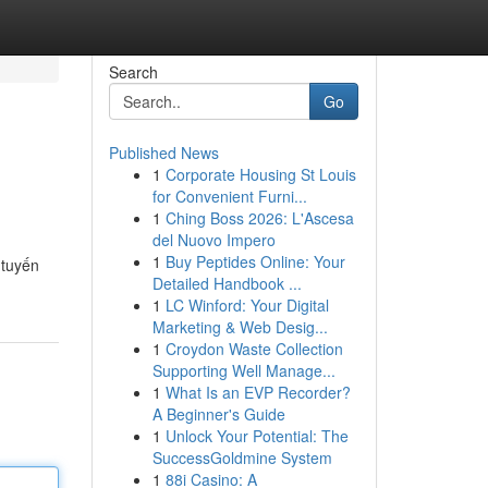
Search
Go
Published News
1
Corporate Housing St Louis
for Convenient Furni...
1
Ching Boss 2026: L'Ascesa
del Nuovo Impero
1
Buy Peptides Online: Your
 tuyến
Detailed Handbook ...
1
LC Winford: Your Digital
Marketing & Web Desig...
1
Croydon Waste Collection
Supporting Well Manage...
1
What Is an EVP Recorder?
A Beginner's Guide
1
Unlock Your Potential: The
SuccessGoldmine System
1
88i Casino: A