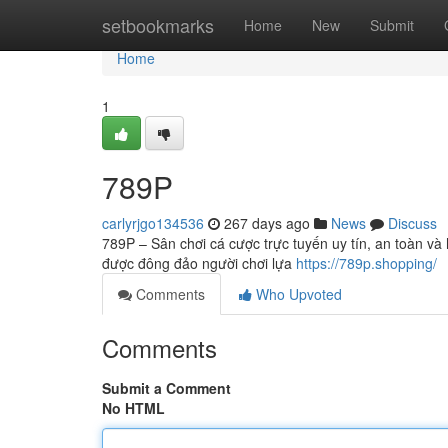
Home
setbookmarks
Home
New
Submit
Home
1
789P
carlyrjgo134536
267 days ago
News
Discuss
789P – Sân chơi cá cược trực tuyến uy tín, an toàn và
được đông đảo người chơi lựa
https://789p.shopping/
Comments
Who Upvoted
Comments
Submit a Comment
No HTML