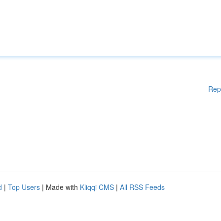
Rep
d
|
Top Users
| Made with
Kliqqi CMS
|
All RSS Feeds