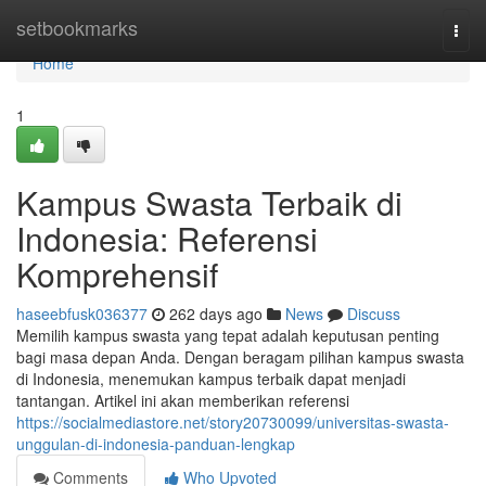
Home
setbookmarks
Togg
navi
Home
1
Kampus Swasta Terbaik di
Indonesia: Referensi
Komprehensif
haseebfusk036377
262 days ago
News
Discuss
Memilih kampus swasta yang tepat adalah keputusan penting
bagi masa depan Anda. Dengan beragam pilihan kampus swasta
di Indonesia, menemukan kampus terbaik dapat menjadi
tantangan. Artikel ini akan memberikan referensi
https://socialmediastore.net/story20730099/universitas-swasta-
unggulan-di-indonesia-panduan-lengkap
Comments
Who Upvoted