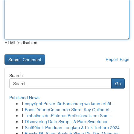
HTML is disabled
Report Page
Search
Go
Published News
1
copyright Pulver für Forschung wo kann erhäl...
1
Boost Your eCommerce Store: Key Online Vi...
1
Trabalhos de Pintores Profissionais em Sam...
1
Discovering Date Syrup - A Pure Sweetener
1
Slot99bet: Panduan Lengkap & Link Terbaru 2024
1
Bossku66: Siapa Apakah Siapa Dia Dan Mengapa