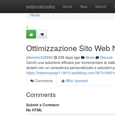
Home
setbookmarks
Home
New
Submit
Home
1
Ottimizzazione Sito Web 
allenelez328890
238 days ago
News
Discuss
Cerchi una soluzione efficace per incrementare la visibi
aiutarti con un consulenza personalizzato e soluzioni p
https://haleemauqqi113810.qodsblog.com/38741580/c
Comments
Who Upvoted
Comments
Submit a Comment
No HTML