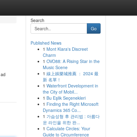
Search
Go
Published News
1
Mont Kiara's Discreet
Charm
1
OVO88: A Rising Star in the
Music Scene
1
線上娛樂城推薦 ： 2024 最
 ad
新 名單！
1
Waterfront Development in
the City of Mobil...
1
Bu Eşlik Seçenekleri
1
Finding the Right Microsoft
Dynamics 365 Co...
1
가슴성형 후 관리법 : 아름다
운 라인을 위한 완...
1
Calculate Circles: Your
Guide to Circumference