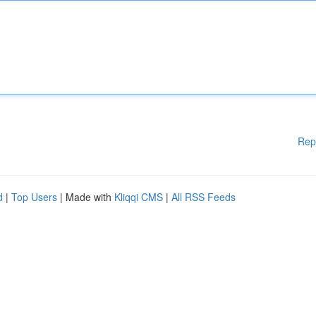
Rep
d
|
Top Users
| Made with
Kliqqi CMS
|
All RSS Feeds