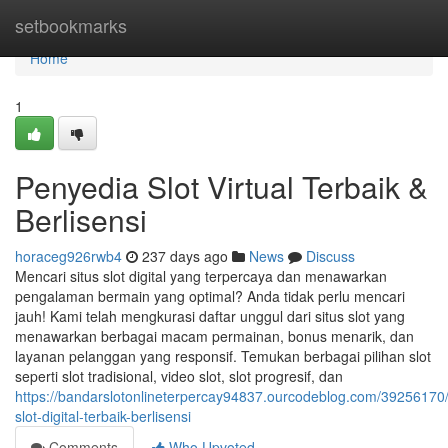
Home
setbookmarks
Home
1
Penyedia Slot Virtual Terbaik &
Berlisensi
horaceg926rwb4
237 days ago
News
Discuss
Mencari situs slot digital yang terpercaya dan menawarkan
pengalaman bermain yang optimal? Anda tidak perlu mencari
jauh! Kami telah mengkurasi daftar unggul dari situs slot yang
menawarkan berbagai macam permainan, bonus menarik, dan
layanan pelanggan yang responsif. Temukan berbagai pilihan slot
seperti slot tradisional, video slot, slot progresif, dan
https://bandarslotonlineterpercay94837.ourcodeblog.com/39256170
slot-digital-terbaik-berlisensi
Comments
Who Upvoted