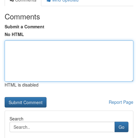
Comments
Submit a Comment
No HTML
HTML is disabled
Report Page
Search
Go