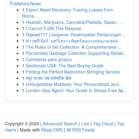
Published News
1
Expert Asset Recovery: Tracing Losses from
Roma...
1
Hashish, Marijuana, Cannabis|Piattella, Sasso, ...
1
I Cannot Fulfill This Request
1
Rajawd777 Livegame: Kesempatan Pertarungan ...
1
ข่าวพรีเมียร์: บทวิเคราะห์สุดร้อนแรงก่อนเกมสุดส...
1
The Rules of Set Collection: A Comprehensive ...
1
Parramatta Garbage Collection Supporting Reliab...
1
Camisetas para grupos
1
Sectionals USA: The Best Buying Guide
1
Finding the Perfect Badminton Stringing Service
1
मधुर मटका: एक पारंपरिक खेळ
1
Unforgettable Maldives: Your Personalized Jour...
1
London Visa Agent: Your Guide to Stress-Free Ap...
Copyright © 2026 |
Advanced Search
|
Live
|
Tag Cloud
|
Top
Users
| Made with
Kliqqi CMS
|
All RSS Feeds