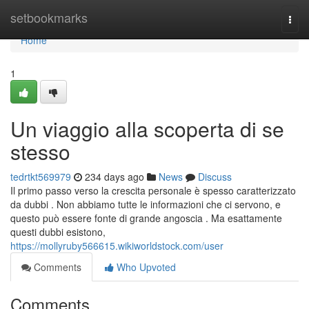
Home
setbookmarks
Togg
navi
Home
1
Un viaggio alla scoperta di se
stesso
tedrtkt569979
234 days ago
News
Discuss
Il primo passo verso la crescita personale è spesso caratterizzato
da dubbi . Non abbiamo tutte le informazioni che ci servono, e
questo può essere fonte di grande angoscia . Ma esattamente
questi dubbi esistono,
https://mollyruby566615.wikiworldstock.com/user
Comments
Who Upvoted
Comments