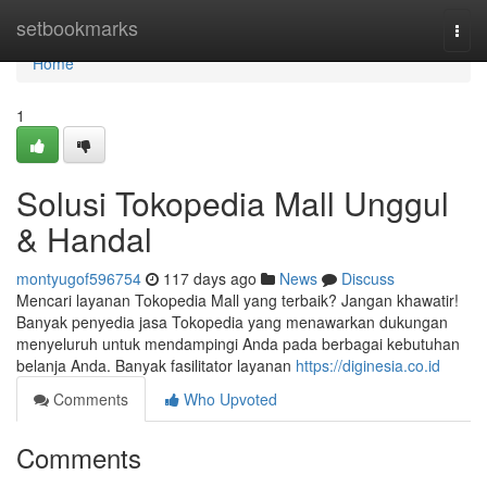
Home
setbookmarks
Togg
navi
Home
1
Solusi Tokopedia Mall Unggul
& Handal
montyugof596754
117 days ago
News
Discuss
Mencari layanan Tokopedia Mall yang terbaik? Jangan khawatir!
Banyak penyedia jasa Tokopedia yang menawarkan dukungan
menyeluruh untuk mendampingi Anda pada berbagai kebutuhan
belanja Anda. Banyak fasilitator layanan
https://diginesia.co.id
Comments
Who Upvoted
Comments