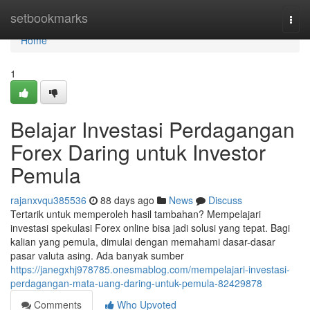
Home
setbookmarks
Togg
navi
Home
1
Belajar Investasi Perdagangan
Forex Daring untuk Investor
Pemula
rajanxvqu385536
88 days ago
News
Discuss
Tertarik untuk memperoleh hasil tambahan? Mempelajari
investasi spekulasi Forex online bisa jadi solusi yang tepat. Bagi
kalian yang pemula, dimulai dengan memahami dasar-dasar
pasar valuta asing. Ada banyak sumber
https://janegxhj978785.onesmablog.com/mempelajari-investasi-
perdagangan-mata-uang-daring-untuk-pemula-82429878
Comments
Who Upvoted