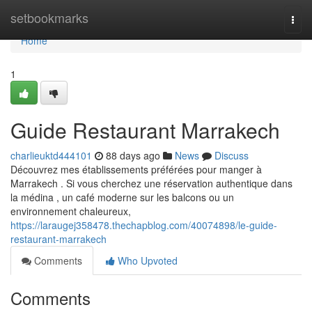
Home
setbookmarks
Togg
navi
Home
1
Guide Restaurant Marrakech
charlieuktd444101
88 days ago
News
Discuss
Découvrez mes établissements préférées pour manger à
Marrakech . Si vous cherchez une réservation authentique dans
la médina , un café moderne sur les balcons ou un
environnement chaleureux,
https://laraugej358478.thechapblog.com/40074898/le-guide-
restaurant-marrakech
Comments
Who Upvoted
Comments