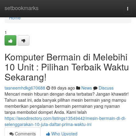
Home
setbookmarks
Togg
navi
Home
1
Komputer Bermain di Melebihi
10 Unit : Pilihan Terbaik Waktu
Sekarang!
tasneemhdkg670688
89 days ago
News
Discuss
Mencari mesin hiburan dengan dana terbatas? Jangan khawatir!
Tahun saat ini, ada banyak pilihan mesin bermain yang mampu
memberikan pengalaman bermain permainan yang nyaman
tanpa membobol dompet Anda. Kami telah
https://iseodirectory.com/listings13549442/mesin-bermain-di-di-
selenggarakan-10-juta-daftar-prima-waktu-ini
Comments
Who Upvoted