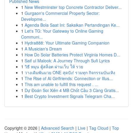
Published News
1
New Westminster top Concrete Contractor Deliver...
1
Gurgaon's Commercial Property Sector:
Developme...
1
Agenda Bola Saat Ini: Saksikan Pertandingan Ke...
1
Let's TG: Your Gateway to Online Gaming
Communi...
1
Hydra888: Your Ultimate Gaming Companion
1
A Musician's Dream
1
How Do Solar Batteries Protect Virginia Homes D...
1
Saif ul Malook: A Journey Through Sufi Lyrics
1
วิธี หมุน ตู้สล็อต ผ่านเว็บ ให้ รวย
1
วางเดิมพันมวย ONE สุดปัง! รวมทุก กิจกรรมบันเทิง
1
The Rise of AI Girlfriends: Connection or Illus...
1
This am unable to fulfill this request . ...
1
Dự Đoán Soi Xiên 4 MB Chốt Cầu 3 Càng Gratis...
1
Best Crypto Investment Signals Telegram Cha...
Copyright © 2026 |
Advanced Search
|
Live
|
Tag Cloud
|
Top