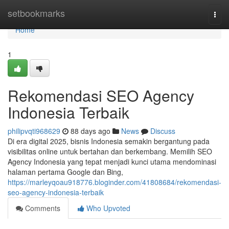
Home
setbookmarks
Togg
navi
Home
1
Rekomendasi SEO Agency
Indonesia Terbaik
philipvqti968629
88 days ago
News
Discuss
Di era digital 2025, bisnis Indonesia semakin bergantung pada
visibilitas online untuk bertahan dan berkembang. Memilih SEO
Agency Indonesia yang tepat menjadi kunci utama mendominasi
halaman pertama Google dan Bing,
https://marleyqoau918776.bloginder.com/41808684/rekomendasi-
seo-agency-indonesia-terbaik
Comments
Who Upvoted