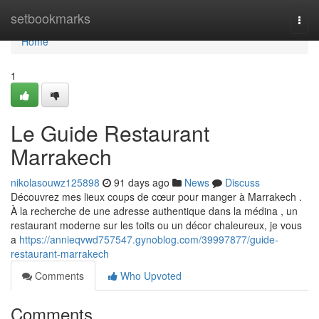
Home
setbookmarks
Togg
navi
Home
1
Le Guide Restaurant
Marrakech
nikolasouwz125898
91 days ago
News
Discuss
Découvrez mes lieux coups de cœur pour manger à Marrakech .
À la recherche de une adresse authentique dans la médina , un
restaurant moderne sur les toits ou un décor chaleureux, je vous
a
https://annieqvwd757547.gynoblog.com/39997877/guide-
restaurant-marrakech
Comments
Who Upvoted
Comments