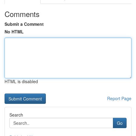
Comments
Submit a Comment
No HTML
HTML is disabled
Report Page
Search
Go