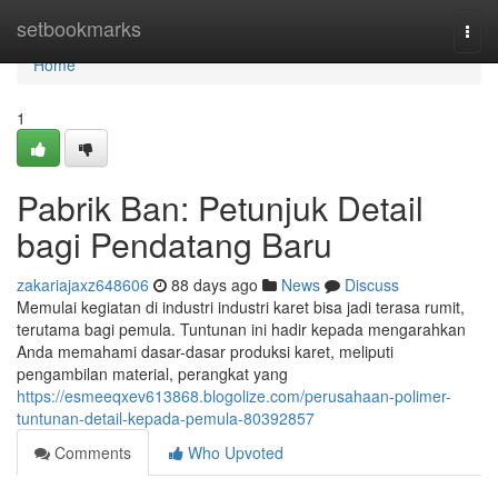
Home
setbookmarks
Togg
navi
Home
1
Pabrik Ban: Petunjuk Detail
bagi Pendatang Baru
zakariajaxz648606
88 days ago
News
Discuss
Memulai kegiatan di industri industri karet bisa jadi terasa rumit,
terutama bagi pemula. Tuntunan ini hadir kepada mengarahkan
Anda memahami dasar-dasar produksi karet, meliputi
pengambilan material, perangkat yang
https://esmeeqxev613868.blogolize.com/perusahaan-polimer-
tuntunan-detail-kepada-pemula-80392857
Comments
Who Upvoted