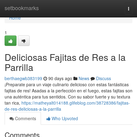
Home
setbookmarks
Togg
navi
Home
1
Deliciosas Fajitas de Res a la
Parrilla
berthaegwb383199
90 days ago
News
Discuss
¡Preparate para un viaje culinario delicioso con estas fantásticas
fajitas de res! Asadas a la perfección en el fuego, estas fajitas son
una auténtica para tus sentidos. Con su sabor fuerte y su textura
tan rica,
https://matheyalt014188.glifeblog.com/38728386/fajitas-
de-res-deliciosas-a-la-parrilla
Comments
Who Upvoted
Comments