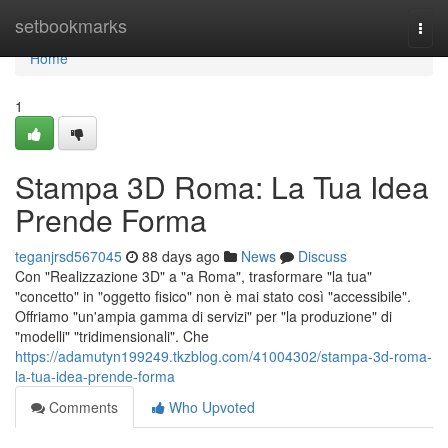
Home
setbookmarks
Togg
navi
Home
1
Stampa 3D Roma: La Tua Idea
Prende Forma
teganjrsd567045
88 days ago
News
Discuss
Con "Realizzazione 3D" a "a Roma", trasformare "la tua"
"concetto" in "oggetto fisico" non è mai stato così "accessibile".
Offriamo "un'ampia gamma di servizi" per "la produzione" di
"modelli" "tridimensionali". Che
https://adamutyn199249.tkzblog.com/41004302/stampa-3d-roma-
la-tua-idea-prende-forma
Comments
Who Upvoted