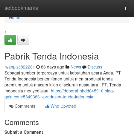
Home
setbookmarks
Togg
navi
Home
1
Pabrik Tenda Indonesia
iwanplzc822281
88 days ago
News
Discuss
Sebagai sumber terpercaya untuk kebutuhan acara Anda, PT.
Tenda Indonesia berkomitmen untuk memproduksi tenda
premium untuk macam klien di seluruh nusantara . PT. Tenda
Indonesia menyediakan
https://deborahhhdd645910.blog-
gold.com/58493861/produsen-tenda-indonesia
Comments
Who Upvoted
Comments
Submit a Comment