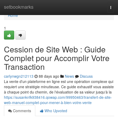
Home
setbookmarks
Togg
navi
Home
1
Cession de Site Web : Guide
Complet pour Accomplir Votre
Transaction
carlynwgn212113
88 days ago
News
Discuss
La vente d'un plateforme en ligne est une opération complexe qui
requiert une stratégie minutieuse. Ce guide exhaustif vous assiste
à chaque point du chemin, de l'évaluation de sa valeur jusqu'à la
https://susanknfk938416.qowap.com/99950463/transfert-de-site-
web-manuel-complet-pour-mener-à-bien-votre-vente
Comments
Who Upvoted