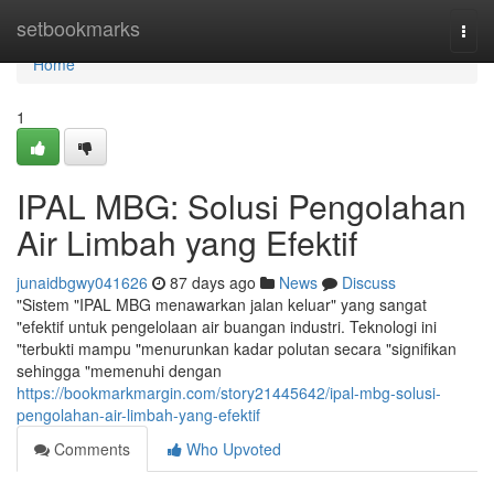
Home
setbookmarks
Togg
navi
Home
1
IPAL MBG: Solusi Pengolahan
Air Limbah yang Efektif
junaidbgwy041626
87 days ago
News
Discuss
"Sistem "IPAL MBG menawarkan jalan keluar" yang sangat
"efektif untuk pengelolaan air buangan industri. Teknologi ini
"terbukti mampu "menurunkan kadar polutan secara "signifikan
sehingga "memenuhi dengan
https://bookmarkmargin.com/story21445642/ipal-mbg-solusi-
pengolahan-air-limbah-yang-efektif
Comments
Who Upvoted