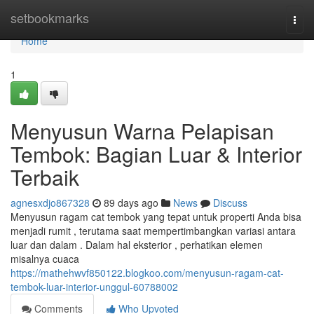
Home
setbookmarks
Togg
navi
Home
1
Menyusun Warna Pelapisan
Tembok: Bagian Luar & Interior
Terbaik
agnesxdjo867328
89 days ago
News
Discuss
Menyusun ragam cat tembok yang tepat untuk properti Anda bisa
menjadi rumit , terutama saat mempertimbangkan variasi antara
luar dan dalam . Dalam hal eksterior , perhatikan elemen
misalnya cuaca
https://mathehwvf850122.blogkoo.com/menyusun-ragam-cat-
tembok-luar-interior-unggul-60788002
Comments
Who Upvoted