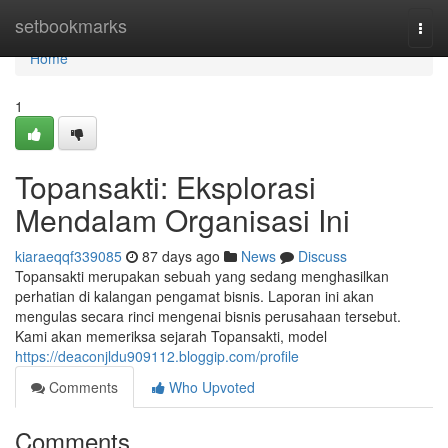
Home
setbookmarks
Togg
navi
Home
1
Topansakti: Eksplorasi
Mendalam Organisasi Ini
kiaraeqqf339085
87 days ago
News
Discuss
Topansakti merupakan sebuah yang sedang menghasilkan
perhatian di kalangan pengamat bisnis. Laporan ini akan
mengulas secara rinci mengenai bisnis perusahaan tersebut.
Kami akan memeriksa sejarah Topansakti, model
https://deaconjldu909112.bloggip.com/profile
Comments
Who Upvoted
Comments