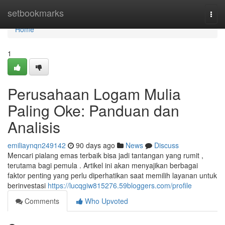
Home
setbookmarks
Togg
navi
Home
1
Perusahaan Logam Mulia
Paling Oke: Panduan dan
Analisis
emiliaynqn249142
90 days ago
News
Discuss
Mencari pialang emas terbaik bisa jadi tantangan yang rumit ,
terutama bagi pemula . Artikel ini akan menyajikan berbagai
faktor penting yang perlu diperhatikan saat memilih layanan untuk
berinvestasi
https://lucqgiw815276.59bloggers.com/profile
Comments
Who Upvoted