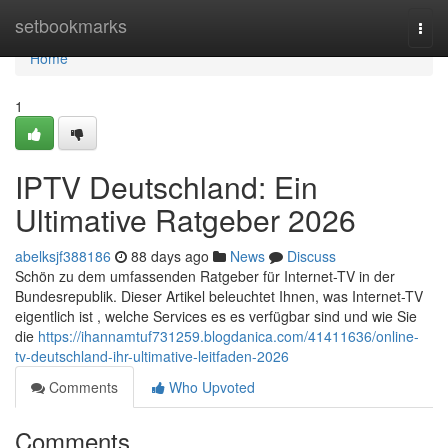
Home
setbookmarks
Togg
navi
Home
1
IPTV Deutschland: Ein
Ultimative Ratgeber 2026
abelksjf388186
88 days ago
News
Discuss
Schön zu dem umfassenden Ratgeber für Internet-TV in der
Bundesrepublik. Dieser Artikel beleuchtet Ihnen, was Internet-TV
eigentlich ist , welche Services es es verfügbar sind und wie Sie
die
https://ihannamtuf731259.blogdanica.com/41411636/online-
tv-deutschland-ihr-ultimative-leitfaden-2026
Comments
Who Upvoted
Comments