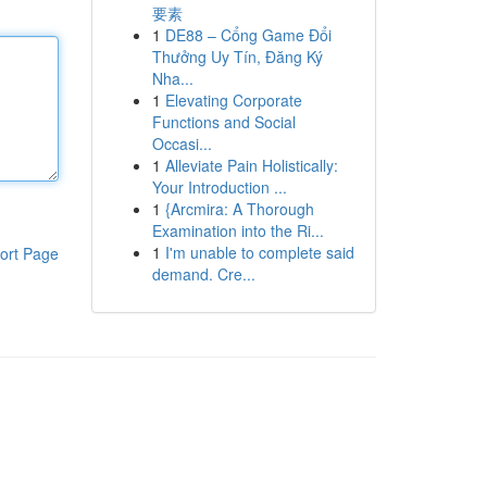
要素
1
DE88 – Cổng Game Đổi
Thưởng Uy Tín, Đăng Ký
Nha...
1
Elevating Corporate
Functions and Social
Occasi...
1
Alleviate Pain Holistically:
Your Introduction ...
1
{Arcmira: A Thorough
Examination into the Ri...
1
I'm unable to complete said
ort Page
demand. Cre...