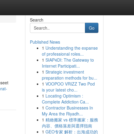
Search
Go
Published News
1
Understanding the expanse
of professional roles...
1
SIAP4DI: The Gateway to
Internet Participati...
1
Strategic investment
preparation methods for bu...
sseet
1
VOOPOO VRIZZ Two Pod
rat-
is your latest cho...
1
Locating Optimism :
Complete Addiction Ca...
1
Contractor Businesses In
My Area the Riyadh...
1
精緻搬家 vs 標準搬家：服務
內容、價格落差與選擇指南
1
GEO专家 解析：出海成功的