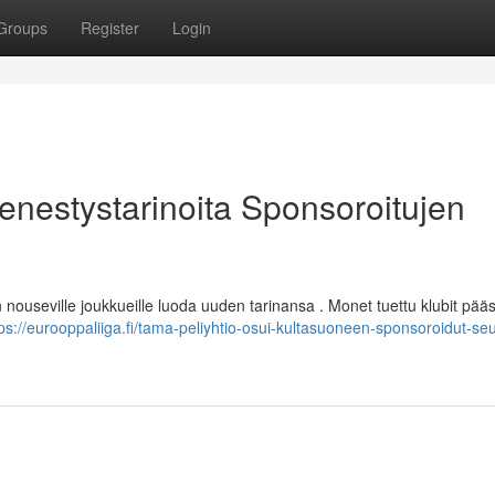
Groups
Register
Login
enestystarinoita Sponsoroitujen
nouseville joukkueille luoda uuden tarinansa . Monet tuettu klubit pää
ps://eurooppaliiga.fi/tama-peliyhtio-osui-kultasuoneen-sponsoroidut-seu