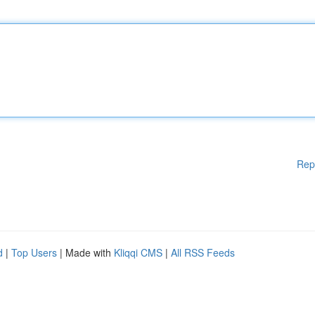
Rep
d
|
Top Users
| Made with
Kliqqi CMS
|
All RSS Feeds