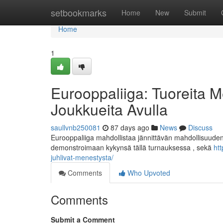
Home
setbookmarks
Home
New
Submit
Home
1
Eurooppaliiga: Tuoreita M
Joukkueita Avulla
saullvnb250081
87 days ago
News
Discuss
Eurooppaliiga mahdollistaa jännittävän mahdollisuuden 
demonstroimaan kykynsä tällä turnauksessa , sekä
htt
juhlivat-menestysta/
Comments
Who Upvoted
Comments
Submit a Comment