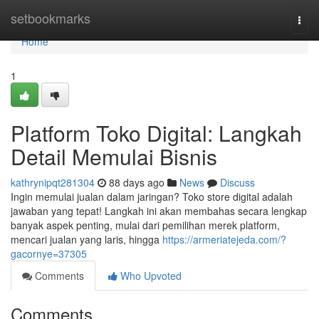
Home
setbookmarks
Togg
navi
Home
1
Platform Toko Digital: Langkah
Detail Memulai Bisnis
kathrynipqt281304
88 days ago
News
Discuss
Ingin memulai jualan dalam jaringan? Toko store digital adalah
jawaban yang tepat! Langkah ini akan membahas secara lengkap
banyak aspek penting, mulai dari pemilihan merek platform,
mencari jualan yang laris, hingga
https://armeriatejeda.com/?
gacornye=37305
Comments
Who Upvoted
Comments