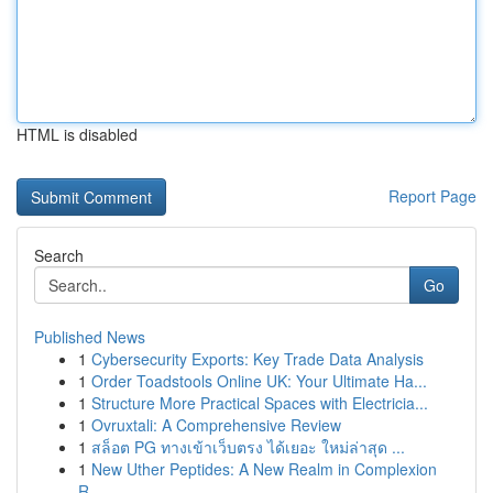
HTML is disabled
Report Page
Search
Go
Published News
1
Cybersecurity Exports: Key Trade Data Analysis
1
Order Toadstools Online UK: Your Ultimate Ha...
1
Structure More Practical Spaces with Electricia...
1
Ovruxtali: A Comprehensive Review
1
สล็อต PG ทางเข้าเว็บตรง ได้เยอะ ใหม่ล่าสุด ...
1
New Uther Peptides: A New Realm in Complexion
R...