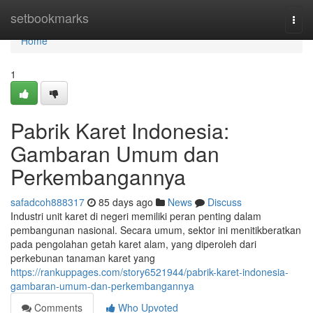
Home
setbookmarks
Togg
navi
Home
1
Pabrik Karet Indonesia:
Gambaran Umum dan
Perkembangannya
safadcoh888317
85 days ago
News
Discuss
Industri unit karet di negeri memiliki peran penting dalam
pembangunan nasional. Secara umum, sektor ini menitikberatkan
pada pengolahan getah karet alam, yang diperoleh dari
perkebunan tanaman karet yang
https://rankuppages.com/story6521944/pabrik-karet-indonesia-
gambaran-umum-dan-perkembangannya
Comments
Who Upvoted