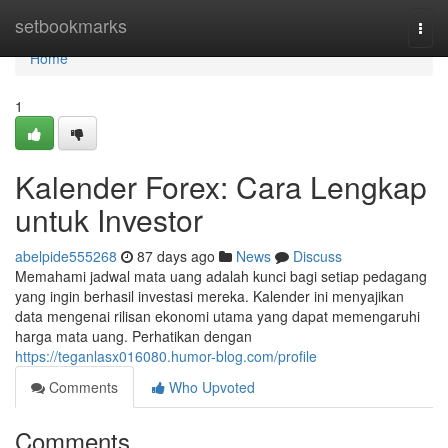
Home
setbookmarks
Togg
navi
Home
1
Kalender Forex: Cara Lengkap
untuk Investor
abelpide555268
87 days ago
News
Discuss
Memahami jadwal mata uang adalah kunci bagi setiap pedagang
yang ingin berhasil investasi mereka. Kalender ini menyajikan
data mengenai rilisan ekonomi utama yang dapat memengaruhi
harga mata uang. Perhatikan dengan
https://teganlasx016080.humor-blog.com/profile
Comments
Who Upvoted
Comments