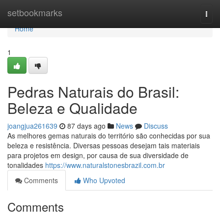
Home
setbookmarks
Togg
navi
Home
1
Pedras Naturais do Brasil:
Beleza e Qualidade
joangjua261639
87 days ago
News
Discuss
As melhores gemas naturais do território são conhecidas por sua
beleza e resistência. Diversas pessoas desejam tais materiais
para projetos em design, por causa de sua diversidade de
tonalidades
https://www.naturalstonesbrazil.com.br
Comments
Who Upvoted
Comments