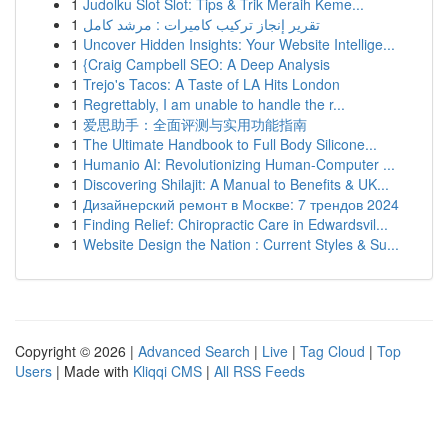
1
Judolku Slot Slot: Tips & Trik Meraih Keme...
1
تقرير إنجاز تركيب كاميرات : مرشد كامل
1
Uncover Hidden Insights: Your Website Intellige...
1
{Craig Campbell SEO: A Deep Analysis
1
Trejo's Tacos: A Taste of LA Hits London
1
Regrettably, I am unable to handle the r...
1
爱思助手：全面评测与实用功能指南
1
The Ultimate Handbook to Full Body Silicone...
1
Humanio AI: Revolutionizing Human-Computer ...
1
Discovering Shilajit: A Manual to Benefits & UK...
1
Дизайнерский ремонт в Москве: 7 трендов 2024
1
Finding Relief: Chiropractic Care in Edwardsvil...
1
Website Design the Nation : Current Styles & Su...
Copyright © 2026 |
Advanced Search
|
Live
|
Tag Cloud
|
Top
Users
| Made with
Kliqqi CMS
|
All RSS Feeds