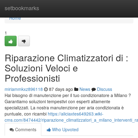
Home
setbookmarks
Home
1
Riparazione Climatizzatori di :
Soluzioni Veloci e
Professionisti
miriammkxz896118
87 days ago
News
Discuss
Hai bisogno di manutenzione per il tuo condizionatore a Milano ?
Garantiamo soluzioni tempestivi con esperti altamente
specializzati. La nostra manutenzione per aria condizionata è
puntuale, con ricambi
https://aliciaxtes649263.wiki-
cms.com/8474442/riparazione_climatizzatori_a_milano_interventi_rap
Comments
Who Upvoted