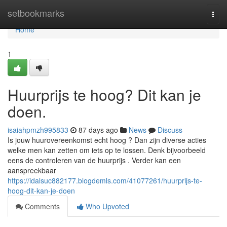
Home
setbookmarks
Togg
navi
Home
1
Huurprijs te hoog? Dit kan je
doen.
isaiahpmzh995833
87 days ago
News
Discuss
Is jouw huurovereenkomst echt hoog ? Dan zijn diverse acties
welke men kan zetten om iets op te lossen. Denk bijvoorbeeld
eens de controleren van de huurprijs . Verder kan een
aanspreekbaar
https://idalsuc882177.blogdemls.com/41077261/huurprijs-te-
hoog-dit-kan-je-doen
Comments
Who Upvoted