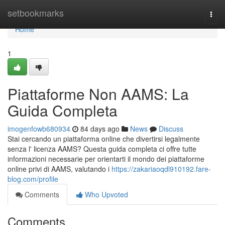
Home
setbookmarks
Togg
navi
Home
1
Piattaforme Non AAMS: La
Guida Completa
imogenfowb680934
84 days ago
News
Discuss
Stai cercando un piattaforma online che divertirsi legalmente
senza l' licenza AAMS? Questa guida completa ci offre tutte
informazioni necessarie per orientarti il mondo dei piattaforme
online privi di AAMS, valutando i
https://zakariaoqdl910192.fare-
blog.com/profile
Comments
Who Upvoted
Comments