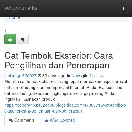
Home
setbookmarks
Togg
navi
Home
1
Cat Tembok Eksterior: Cara
Pengilihan dan Penerapan
janicergul330927
83 days ago
News
Discuss
Memilih cat tembok eksterior yang tepat merupakan aspek krusial
untuk melindungi dan mempercantik rumah Anda. Evaluasi tipe
bahan dinding, keadaan lingkungan, serta gaya yang Anda
inginkan . Gunakan produk
https://deborahbsxt024100.blogsidea.com/47989715/cat-tembok-
eksterior-cara-penentuan-dan-penerapan
Comments
Who Upvoted