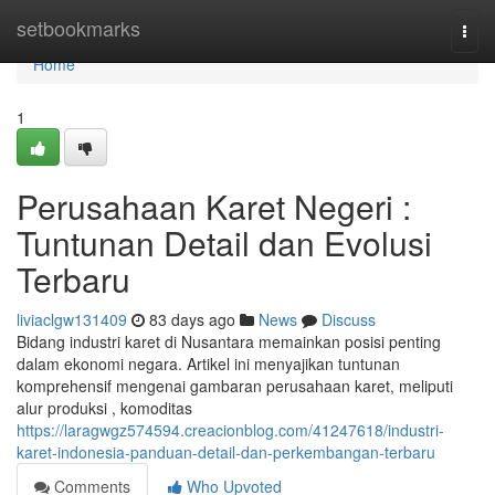
Home
setbookmarks
Togg
navi
Home
1
Perusahaan Karet Negeri :
Tuntunan Detail dan Evolusi
Terbaru
liviaclgw131409
83 days ago
News
Discuss
Bidang industri karet di Nusantara memainkan posisi penting
dalam ekonomi negara. Artikel ini menyajikan tuntunan
komprehensif mengenai gambaran perusahaan karet, meliputi
alur produksi , komoditas
https://laragwgz574594.creacionblog.com/41247618/industri-
karet-indonesia-panduan-detail-dan-perkembangan-terbaru
Comments
Who Upvoted