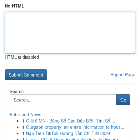
No HTML
HTML is disabled
Report Page
Search
Go
Published News
1
Giải 8 MN · Bảng Số Cao Đặc Biệt: Tìm Số ...
1
Gurgaon property: an entire information to hous...
1
Nạp Tiền TikTok Hướng Dẫn Chi Tiết 2024
1
{Jerrys CC: A Deep Exploration into the Emerg...