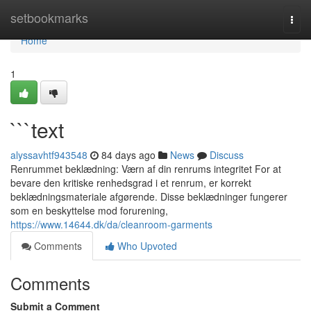
Home
setbookmarks
Togg
navi
Home
1
```text
alyssavhtf943548
84 days ago
News
Discuss
Renrummet beklædning: Værn af din renrums integritet For at
bevare den kritiske renhedsgrad i et renrum, er korrekt
beklædningsmateriale afgørende. Disse beklædninger fungerer
som en beskyttelse mod forurening,
https://www.14644.dk/da/cleanroom-garments
Comments
Who Upvoted
Comments
Submit a Comment