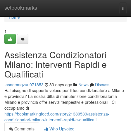
Home
setbookmarks
Togg
navi
Home
1
Assistenza Condizionatori
Milano: Interventi Rapidi e
Qualificati
tasneemqzuu071853
83 days ago
News
Discuss
Hai bisogno di supporto veloce per il tuo condizionatore a Milano
e provincia? La nostra ditta di manutenzione condizionatori a
Milano e provincia offre servizi tempestivi e professionali . Ci
occupiamo di
https://bookmarkingfeed.com/story21380539/assistenza-
condizionatori-milano-interventi-rapidi-e-qualificati
Comments
Who Upvoted