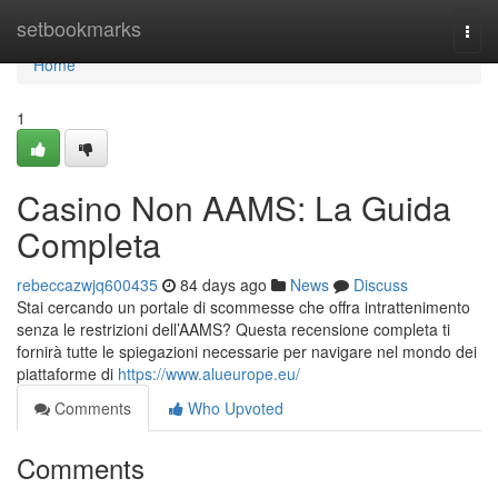
Home
setbookmarks
Togg
navi
Home
1
Casino Non AAMS: La Guida
Completa
rebeccazwjq600435
84 days ago
News
Discuss
Stai cercando un portale di scommesse che offra intrattenimento
senza le restrizioni dell’AAMS? Questa recensione completa ti
fornirà tutte le spiegazioni necessarie per navigare nel mondo dei
piattaforme di
https://www.alueurope.eu/
Comments
Who Upvoted
Comments