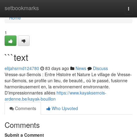
Home
setbookmarks
Togg
navi
Home
1
```text
elijahsrmd124780
83 days ago
News
Discuss
Vresse-sur-Semois : Entre Histoire et Nature Le village de Vresse-
sur-Semois, se profile un lieu, de beauté,, où le passé, fusionne
harmonieusement en, la environnement environnante.
D’impressionnantes allées
https://www.kayaksemois-
ardenne.be/kayak-bouillon
Comments
Who Upvoted
Comments
Submit a Comment