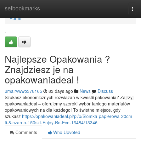
Home
setbookmarks
Togg
navi
Home
1
Najlepsze Opakowania ?
Znajdziesz je na
opakowaniadeal !
umairvwwo378165
83 days ago
News
Discuss
Szukasz ekonomicznych rozwiązań w kwestii pakowania? Zajrzyj
opakowaniadeal – oferujemy szeroki wybór taniego materiałów
opakowaniowych na dla każdego! To świetne miejsce, gdy
szukasz
https://opakowaniadeal.pl/pl/p/Slomka-papierowa-20cm-
fi-8-czarna-150szt-Enjoy-Be-Eco-16484/13346
Comments
Who Upvoted