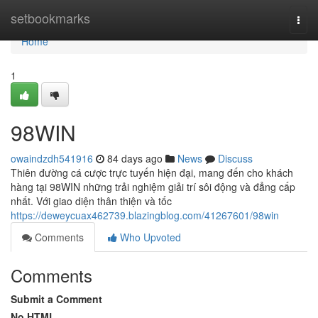
Home
setbookmarks
Togg
navi
Home
1
98WIN
owaindzdh541916
84 days ago
News
Discuss
Thiên đường cá cược trực tuyến hiện đại, mang đến cho khách
hàng tại 98WIN những trải nghiệm giải trí sôi động và đẳng cấp
nhất. Với giao diện thân thiện và tốc
https://deweycuax462739.blazingblog.com/41267601/98win
Comments
Who Upvoted
Comments
Submit a Comment
No HTML