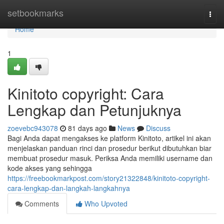
Home
setbookmarks
Togg
navi
Home
1
Kinitoto copyright: Cara
Lengkap dan Petunjuknya
zoevebc943078
81 days ago
News
Discuss
Bagi Anda dapat mengakses ke platform Kinitoto, artikel ini akan
menjelaskan panduan rinci dan prosedur berikut dibutuhkan biar
membuat prosedur masuk. Periksa Anda memiliki username dan
kode akses yang sehingga
https://freebookmarkpost.com/story21322848/kinitoto-copyright-
cara-lengkap-dan-langkah-langkahnya
Comments
Who Upvoted