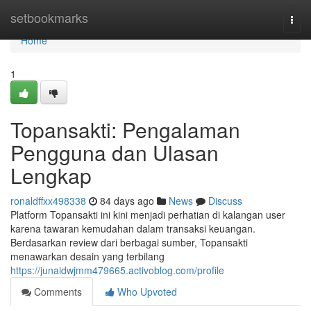
Home
setbookmarks
Togg
navi
Home
1
Topansakti: Pengalaman
Pengguna dan Ulasan
Lengkap
ronaldffxx498338
84 days ago
News
Discuss
Platform Topansakti ini kini menjadi perhatian di kalangan user
karena tawaran kemudahan dalam transaksi keuangan.
Berdasarkan review dari berbagai sumber, Topansakti
menawarkan desain yang terbilang
https://junaidwjmm479665.activoblog.com/profile
Comments
Who Upvoted