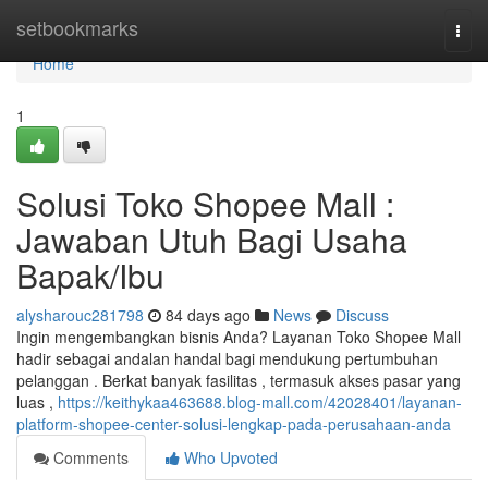
Home
setbookmarks
Togg
navi
Home
1
Solusi Toko Shopee Mall :
Jawaban Utuh Bagi Usaha
Bapak/Ibu
alysharouc281798
84 days ago
News
Discuss
Ingin mengembangkan bisnis Anda? Layanan Toko Shopee Mall
hadir sebagai andalan handal bagi mendukung pertumbuhan
pelanggan . Berkat banyak fasilitas , termasuk akses pasar yang
luas ,
https://keithykaa463688.blog-mall.com/42028401/layanan-
platform-shopee-center-solusi-lengkap-pada-perusahaan-anda
Comments
Who Upvoted